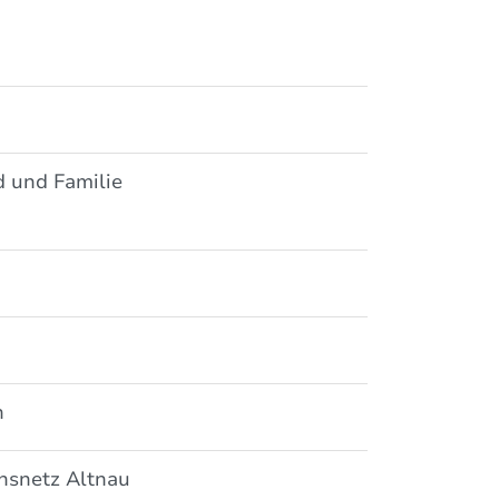
d und Familie
n
nsnetz Altnau