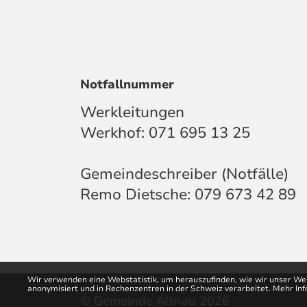
Notfallnummer
Werkleitungen
Werkhof:
071 695 13 25
Gemeindeschreiber (Notfälle)
Remo Dietsche:
079 673 42 89
Webstatistik
Wir verwenden eine Webstatistik, um herauszufinden, wie wir unser We
anonymisiert und in Rechenzentren in der Schweiz verarbeitet. Mehr In
© Gemeinde Altnau 2026