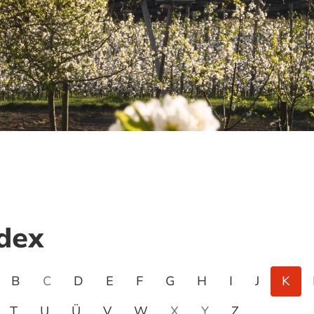
dex
B
C
D
E
F
G
H
I
J
K
T
U
Ü
V
W
X
Y
Z