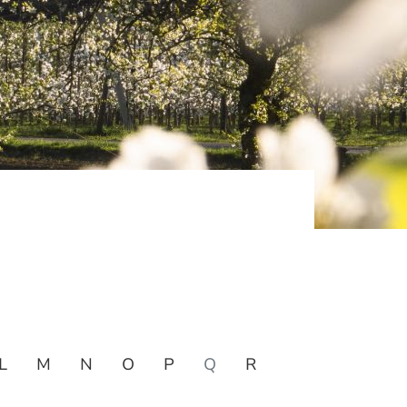
L
M
N
O
P
Q
R