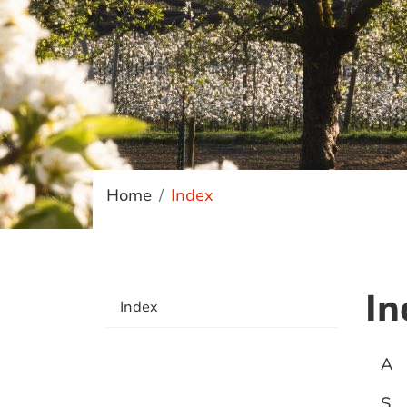
(ausgewählt)
Home
Index
In
(ausgewählt)
Index
A
S