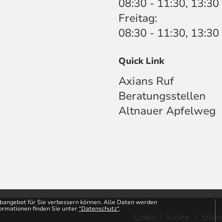
08:30 - 11:30, 13:30
Freitag:
08:30 - 11:30, 13:30
Quick Link
Axians Ruf
Beratungsstellen
Altnauer Apfelweg
bangebot für Sie verbessern können. Alle Daten werden
formationen finden Sie unter
“Datenschutz“
.
(ausgew
Links
Index
Site