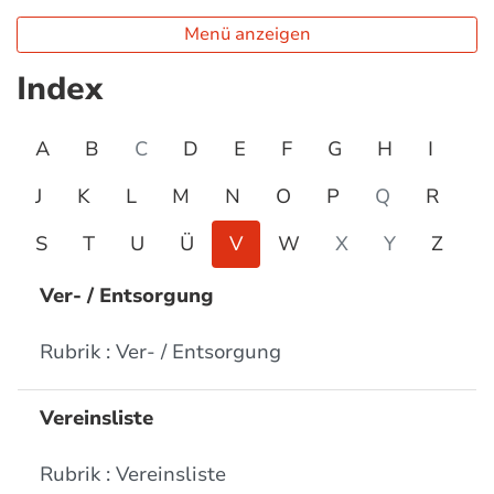
Menü anzeigen
Index
A
B
C
D
E
F
G
H
I
J
K
L
M
N
O
P
Q
R
S
T
U
Ü
V
W
X
Y
Z
Ver- / Entsorgung
Rubrik : Ver- / Entsorgung
Vereinsliste
Rubrik : Vereinsliste