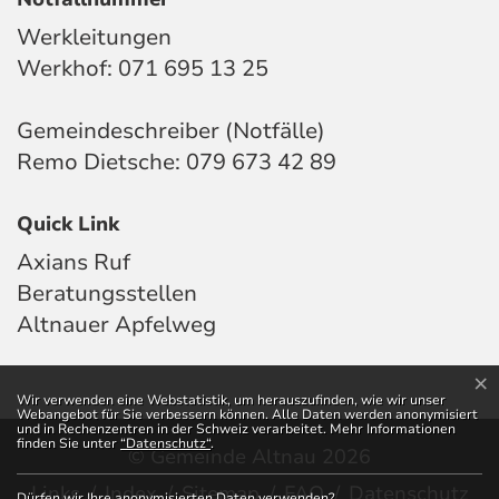
Werkleitungen
Werkhof:
071 695 13 25
Gemeindeschreiber (Notfälle)
Remo Dietsche:
079 673 42 89
Quick Link
Axians Ruf
Beratungsstellen
Altnauer Apfelweg
×
Webstatistik
Wir verwenden eine Webstatistik, um herauszufinden, wie wir unser
Webangebot für Sie verbessern können. Alle Daten werden anonymisiert
und in Rechenzentren in der Schweiz verarbeitet. Mehr Informationen
finden Sie unter
“Datenschutz“
.
© Gemeinde Altnau 2026
Toolbar
(ausgewählt)
Links
Index
Sitemap
FAQ
Datenschutz
Dürfen wir Ihre anonymisierten Daten verwenden?